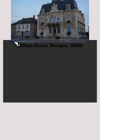
1200px-Mairie_Revigny_09656