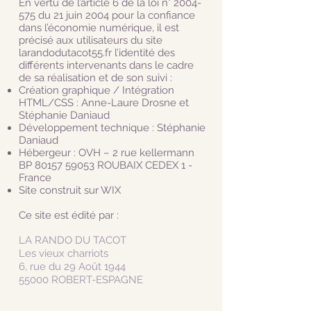
En vertu de l’article 6 de la loi n°
2004-
575
du 21 juin 2004 pour la confiance
dans l’économie numérique, il est
précisé aux utilisateurs du site
larandodutacot55.fr l’identité des
différents intervenants dans le cadre
de sa réalisation et de son suivi :
Création graphique / Intégration
HTML/CSS : Anne-Laure Drosne et
Stéphanie Daniaud
Développement technique : Stéphanie
Daniaud
Hébergeur : OVH – 2 rue kellermann
BP
80157 59053
ROUBAIX CEDEX 1 -
France
Site construit sur WIX
Ce site est édité par :
LA RANDO DU TACOT
Les vieux charriots
6, rue du 29 Août 1944
55000 ROBERT-ESPAGNE